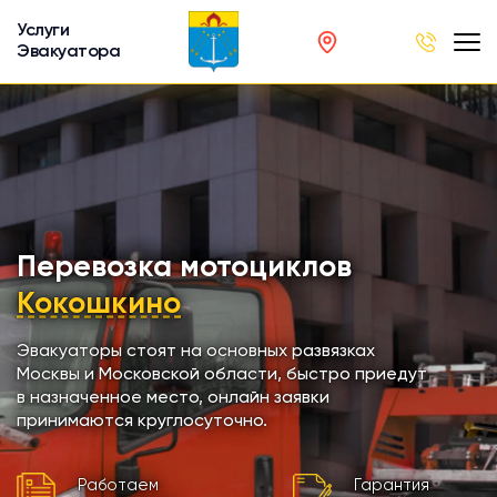
Услуги
Эвакуатора
род
в
р
сов
Перевозка мотоциклов
Кокошкино
автобусов
Эвакуаторы стоят на основных развязках
Москвы и Московской области, быстро приедут
кинга
в назначенное место, онлайн заявки
принимаются круглосуточно.
хники
Работаем
Гарантия