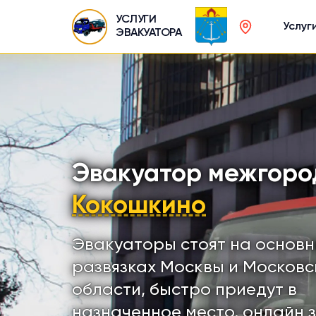
УСЛУГИ
Услуг
ЭВАКУАТОРА
Эвакуатор межгоро
Кокошкино
Эвакуаторы стоят на основ
развязках Москвы и Московс
области, быстро приедут в
назначенное место, онлайн 