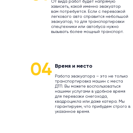
От вида работ будет напрямую
зависеть, какой именно эвакуатор
вам потребуется. Если с перевозкой
легкового авто справится небольшой
эвакуатор, то для транспортировки
спецтехники или автобуса нужно
вызывать более мощный транспорт.
04
Время и место
Работа эвакуатора – это не только
транспортировка машин с места
ДТП. Вы можете воспользоваться
нашими услугами в удобное время
для перевозки снегохода,
квадроцикла или даже катера. Мы
гарантируем, что прибудем строго в
указанное время.