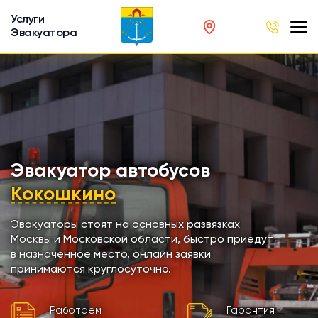
Услуги
Эвакуатора
род
в
р
сов
Эвакуатор автобусов
Кокошкино
автобусов
Эвакуаторы стоят на основных развязках
Москвы и Московской области, быстро приедут
кинга
в назначенное место, онлайн заявки
принимаются круглосуточно.
хники
Работаем
Гарантия