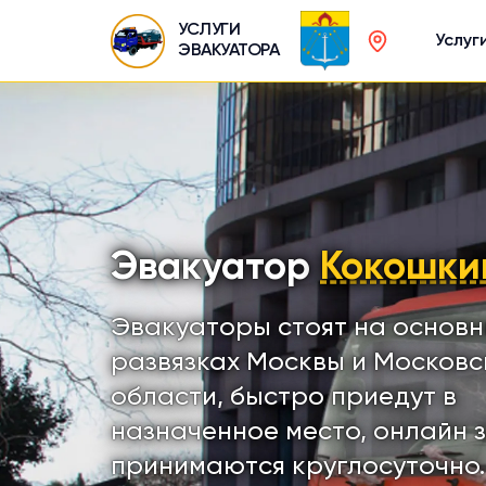
УСЛУГИ
Услуг
ЭВАКУАТОРА
Эвакуатор
Кокошки
Эвакуаторы стоят на основ
развязках Москвы и Московс
области, быстро приедут в
назначенное место, онлайн 
принимаются круглосуточно.