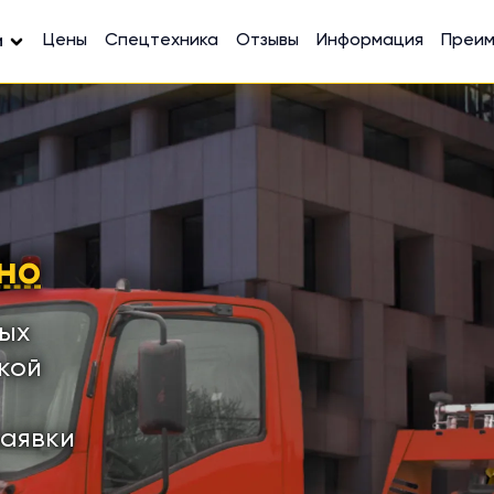
Цены
Спецтехника
Отзывы
Информация
Преи
и
но
ных
кой
заявки